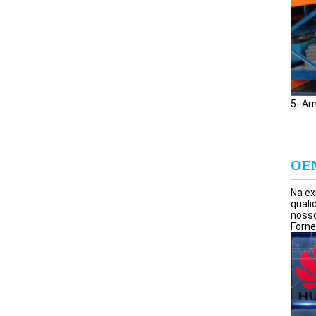
5- A
OE
Na ex
quali
nosso
Forne