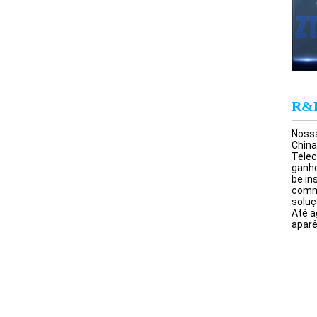
R&
Nossa
China
Telec
ganho
be in
commu
soluç
Até a
aparê