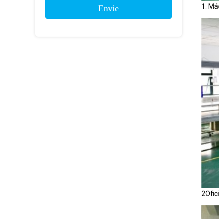
1. Má
Envie
2Ofic