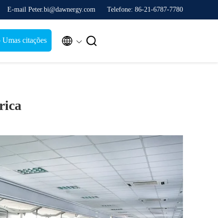
E-mail Peter.bi@dawnergy.com
Telefone: 86-21-6787-7780


 Umas citações
rica