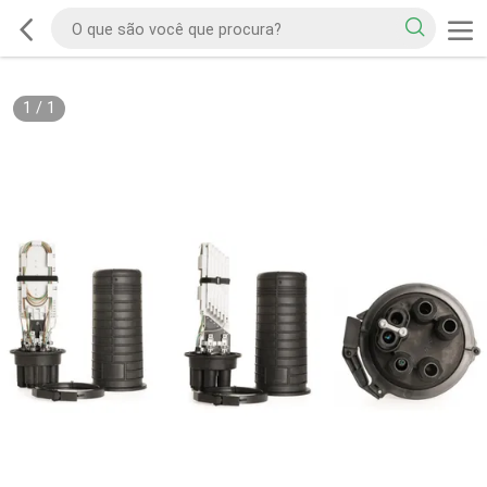
1
/
1