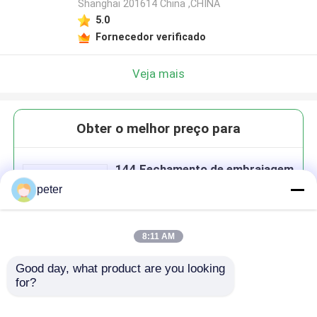
Shanghai 201614 China ,CHINA
5.0
Fornecedor verificado
Veja mais
Obter o melhor preço para
144 Fechamento de embraiagem
por fibra óptica de tipo cúpula
peter
do núcleo
8:11 AM
Good day, what product are you looking 
Continue
for?