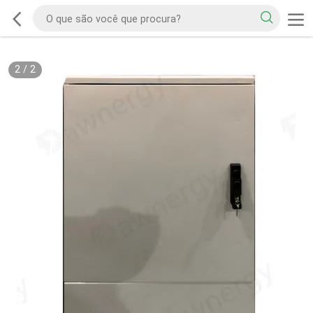
2
/
2