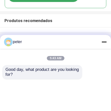
Produtos recomendados
Casa
Mapa do Site
Fale Conosco
Desktop Site
peter
Mapa do Site
Política de Privacidade
5:43 AM
Qualidade
Componentes passivos da fibra ótica
Good day, what product are you looking 
Fábrica da china.Copyright © 2026 Dawnergy
for?
Technologies(Shanghai) Co., Ltd.. All Rights
Casa
Reserved.
Produtos
Vídeos