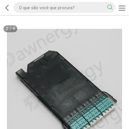
2
/
4