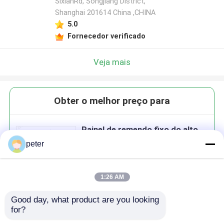
SixianRd, Songjiang District,
Shanghai 201614 China ,CHINA
5.0
Fornecedor verificado
Veja mais
Obter o melhor preço para
Painel de remendo fixo do alto
densidade do núcleo 1U 144
peter
para Data Center
1:26 AM
Good day, what product are you looking 
Continue
for?