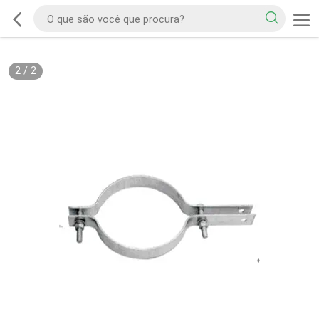
2
/
2