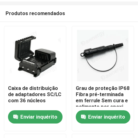
Produtos recomendados
Caixa de distribuição
Grau de proteção IP68
de adaptadores SC/LC
Fibra pré-terminada
Casa
com 36 núcleos
em ferrule Sem cura e
polimento por epoxi
com materiais de
Enviar inquérito
Enviar inquérito
Produtos
caixa PC ABS
Vídeos