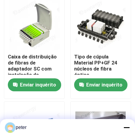
Sobre nós
Excursão da fábrica
Controle da qualidade
Caixa de distribuição
Tipo de cúpula
de fibras de
Material PP+GF 24
adaptador SC com
núcleos de fibra
Contacte-nos
instalação de
óptica
montagem em parede
Enviar inquérito
Enviar inquérito
/ poste e tipo de
conector da caixa de
Notícia
emenda de fibras
Casos
peter
Peça umas citações