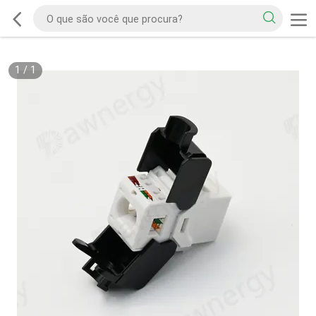
1
/
1