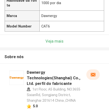
Habilidade da fon
1000 por dia
te
Marca
Dawnergy
Model Number
CAT6
Veja mais
Sobre nós
Dawnergy
Technologies(Shanghai) Co.,
Ltd. perfil do fabricante
1st Floor, A5 Building, NO.3655
SixianRd, Songjiang District,
Shanghai 201614 China ,CHINA
5.0