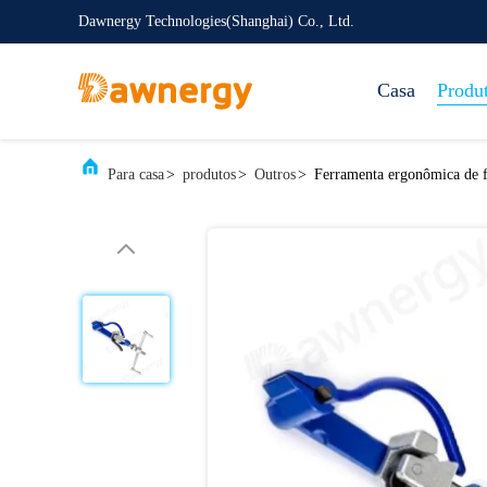
Dawnergy Technologies(Shanghai) Co., Ltd.
Casa
Produ
Para casa
>
produtos
>
Outros
>
Ferramenta ergonômica de fi