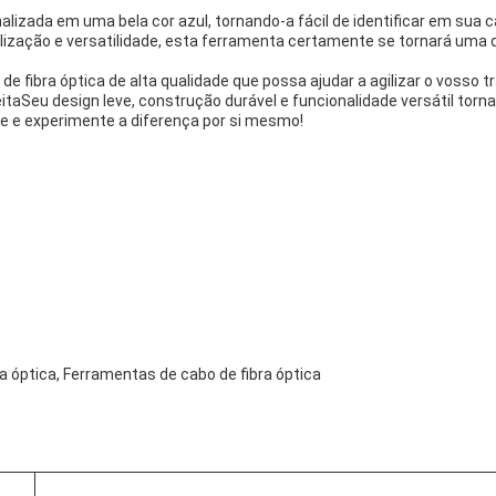
.
inalizada em uma bela cor azul, tornando-a fácil de identificar em su
ização e versatilidade, esta ferramenta certamente se tornará uma das
e fibra óptica de alta qualidade que possa ajudar a agilizar o vosso
itaSeu design leve, construção durável e funcionalidade versátil torn
e e experimente a diferença por si mesmo!
a óptica, Ferramentas de cabo de fibra óptica