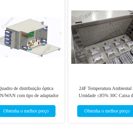
Quadro de distribuição óptica
24F Temperatura Ambiental 
N/WAN com tipo de adaptador
Umidade ≤85% 30C Caixa d
SC/APC e preto ou opcionais
Distribuição de Fibras
Obtenha o melhor preço
Obtenha o melhor preço