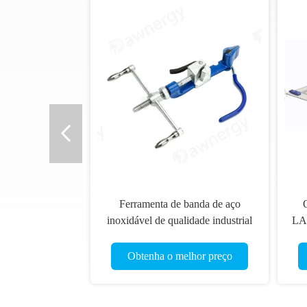
Ferramenta de banda de aço
inoxidável de qualidade industrial
LA
para desligamento de fios de corte
superior de rolamento de fios
Obtenha o melhor preço