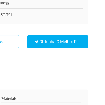
nergy
ST-T01
Obtenha O Melhor Preço
os
Materiais: