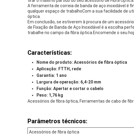
tirar o máximo partido do seu acessório de Fibra Óptica
A ferramenta de correia de banda de aço inoxidável é f
qualquer espaço de trabalhoCom a sua facilidade de util
óptica.
Em conclusão, se estiverem à procura de um acessório d
de Fixação de Banda de Aço Inoxidável é a escolha perfe
trabalhe no campo da fibra óptica.Encomende o seu hoj
Características:
Nome do produto: Acessórios de fibra óptica
Aplicação: FTTH, rede
Garantia: 1 ano
Largura de operação: 6,4-20 mm
Função: Apertar e cortar o cabelo
Peso: 1,76 kg
Acessórios de fibra óptica, Ferramentas de cabo de fibr
Parâmetros técnicos:
Acessórios de fibra óptica