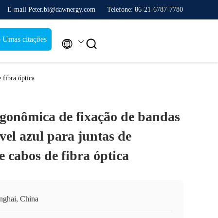
E-mail Peter.bi@dawnergy.com
Telefone: 86-21-6787-7780
 Umas citações


 fibra óptica
gonômica de fixação de bandas
vel azul para juntas de
 cabos de fibra óptica
nghai, China