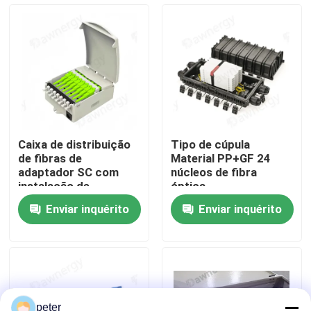
Sobre nós
Excursão da fábrica
Controle da qualidade
Caixa de distribuição
Tipo de cúpula
de fibras de
Material PP+GF 24
Contacte-nos
adaptador SC com
núcleos de fibra
instalação de
óptica
montagem em parede
Enviar inquérito
Enviar inquérito
/ poste e tipo de
Notícia
conector da caixa de
emenda de fibras
Casos
Peça umas citações
peter