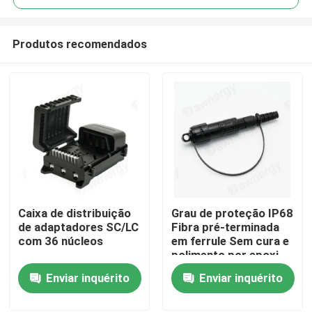
Produtos recomendados
Caixa de distribuição
Grau de proteção IP68
Casa
de adaptadores SC/LC
Fibra pré-terminada
com 36 núcleos
em ferrule Sem cura e
polimento por epoxi
Produtos
com materiais de
Enviar inquérito
Enviar inquérito
caixa PC ABS
Vídeos