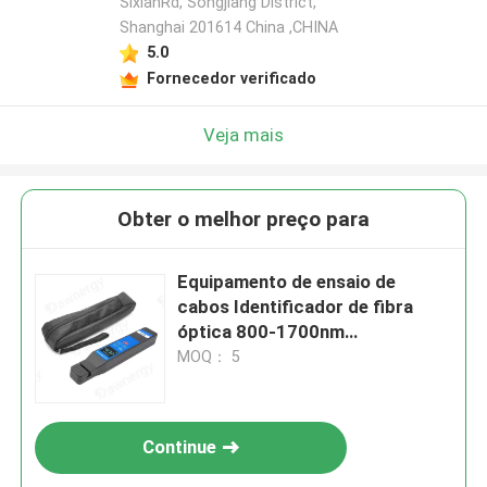
SixianRd, Songjiang District,
Shanghai 201614 China ,CHINA
5.0
Fornecedor verificado
Veja mais
Obter o melhor preço para
Equipamento de ensaio de
cabos Identificador de fibra
óptica 800-1700nm
Identificador de detector de
MOQ： 5
fibra em tempo real
Continue