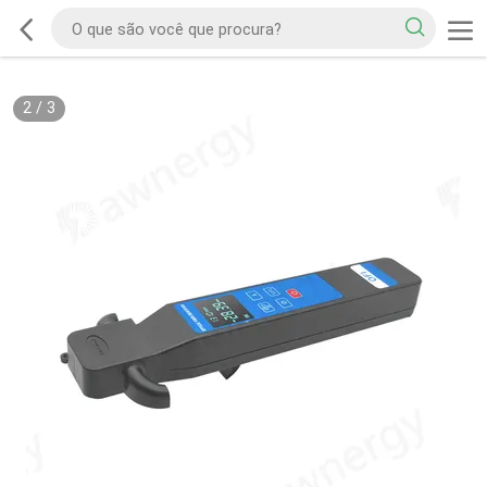
2
/
3