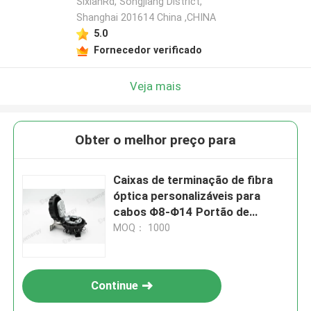
SixianRd, Songjiang District,
Shanghai 201614 China ,CHINA
5.0
Fornecedor verificado
Veja mais
Obter o melhor preço para
Caixas de terminação de fibra
óptica personalizáveis para
cabos Φ8-Φ14 Portão de
diâmetro 149*90*15mm
MOQ： 1000
Tamanho
Continue