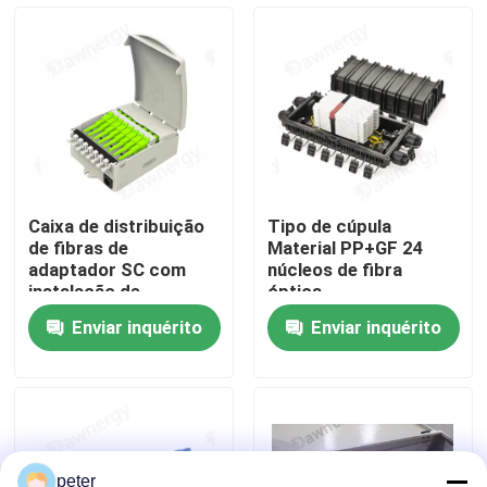
Sobre nós
Excursão da fábrica
Controle da qualidade
Caixa de distribuição
Tipo de cúpula
de fibras de
Material PP+GF 24
Contacte-nos
adaptador SC com
núcleos de fibra
instalação de
óptica
montagem em parede
Enviar inquérito
Enviar inquérito
/ poste e tipo de
Notícia
conector da caixa de
emenda de fibras
Casos
Peça umas citações
peter