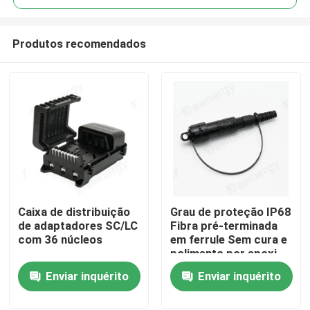
Produtos recomendados
Caixa de distribuição
Grau de proteção IP68
Casa
de adaptadores SC/LC
Fibra pré-terminada
com 36 núcleos
em ferrule Sem cura e
polimento por epoxi
Produtos
com materiais de
Enviar inquérito
Enviar inquérito
caixa PC ABS
Vídeos