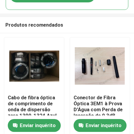
Produtos recomendados
Casa
Cabo de fibra óptica
Conector de Fibra
de comprimento de
Óptica 3EM1 à Prova
onda de dispersão
D'Água com Perda de
Produtos
zero 1300-1324 Azul
Inserção de 0,3dB
Enviar inquérito
Enviar inquérito
Vídeos